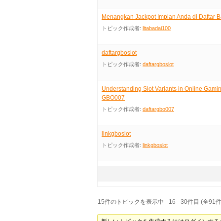
Menangkan Jackpot Impian Anda di Daftar 
トピック作成者:
litabadai100
daftargboslot
トピック作成者:
daftargboslot
Understanding Slot Variants in Online Gamin
GBO007
トピック作成者:
daftargbo007
linkgboslot
トピック作成者:
linkgboslot
15件のトピックを表示中 - 16 - 30件目 (全91