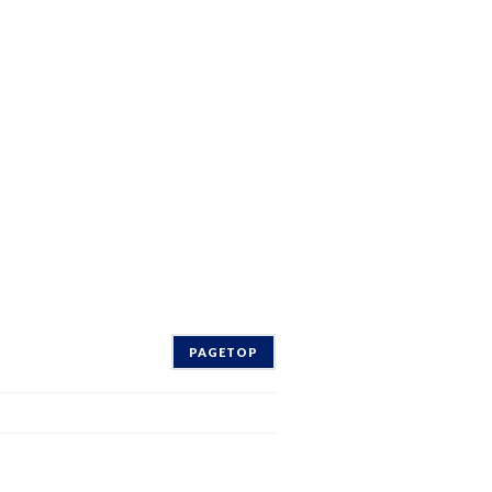
PAGETOP