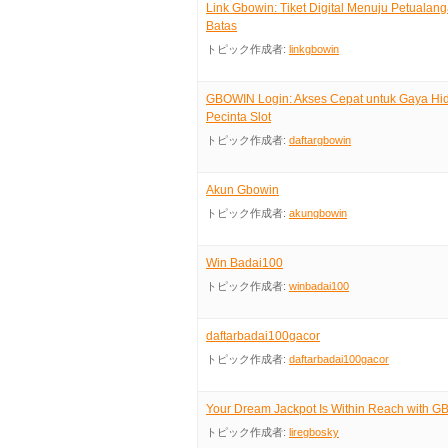
Link Gbowin: Tiket Digital Menuju Petualan
Batas
トピック作成者:
linkgbowin
GBOWIN Login: Akses Cepat untuk Gaya Hid
Pecinta Slot
トピック作成者:
daftargbowin
Akun Gbowin
トピック作成者:
akungbowin
Win Badai100
トピック作成者:
winbadai100
daftarbadai100gacor
トピック作成者:
daftarbadai100gacor
Your Dream Jackpot Is Within Reach with 
トピック作成者:
liregbosky