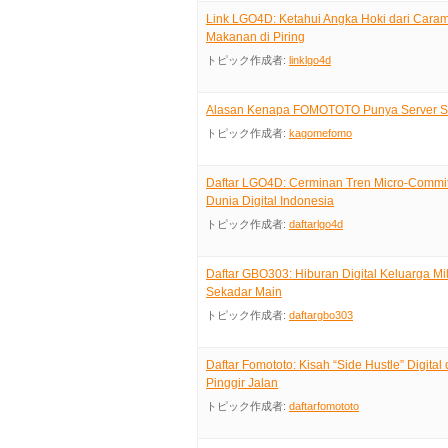
Link LGO4D: Ketahui Angka Hoki dari Car
Makanan di Piring
トピック作成者:
linklgo4d
Alasan Kenapa FOMOTOTO Punya Server S
トピック作成者:
kagomefomo
Daftar LGO4D: Cerminan Tren Micro-Commi
Dunia Digital Indonesia
トピック作成者:
daftarlgo4d
Daftar GBO303: Hiburan Digital Keluarga Mi
Sekadar Main
トピック作成者:
daftargbo303
Daftar Fomototo: Kisah “Side Hustle” Digital
Pinggir Jalan
トピック作成者:
daftarfomototo