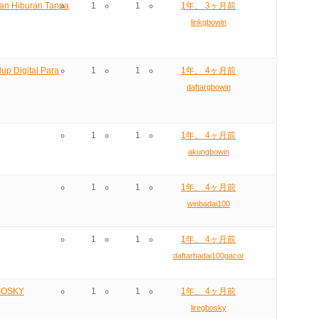
gan Hiburan Tanpa
1
1
1年、 3ヶ月前
linkgbowin
up Digital Para
1
1
1年、 4ヶ月前
daftargbowin
1
1
1年、 4ヶ月前
akungbowin
1
1
1年、 4ヶ月前
winbadai100
1
1
1年、 4ヶ月前
daftarbadai100gacor
GBOSKY
1
1
1年、 4ヶ月前
liregbosky