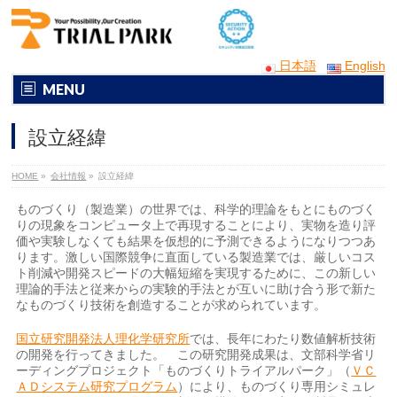
日本語
English
MENU
設立経緯
HOME
»
会社情報
»
設立経緯
ものづくり（製造業）の世界では、科学的理論をもとにものづく
りの現象をコンピュータ上で再現することにより、実物を造り評
価や実験しなくても結果を仮想的に予測できるようになりつつあ
ります。激しい国際競争に直面している製造業では、厳しいコス
ト削減や開発スピードの大幅短縮を実現するために、この新しい
理論的手法と従来からの実験的手法とが互いに助け合う形で新た
なものづくり技術を創造することが求められています。
国立研究開発法人理化学研究所
では、長年にわたり数値解析技術
の開発を行ってきました。 この研究開発成果は、文部科学省リ
ーディングプロジェクト「ものづくりトライアルパーク」（
ＶＣ
ＡＤシステム研究プログラム
）により、ものづくり専用シミュレ