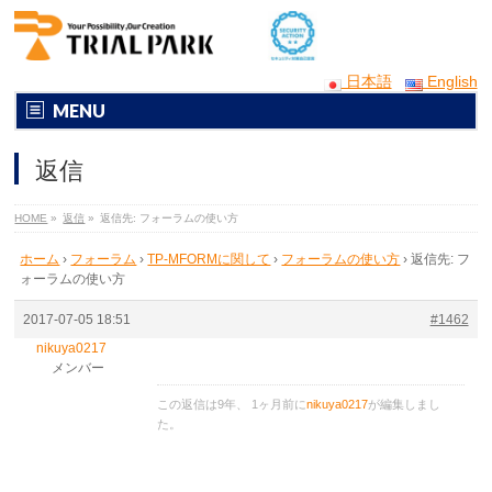
日本語
English
MENU
返信
HOME
»
返信
»
返信先: フォーラムの使い方
ホーム
›
フォーラム
›
TP-MFORMに関して
›
フォーラムの使い方
›
返信先: フ
ォーラムの使い方
2017-07-05 18:51
#1462
nikuya0217
メンバー
この返信は9年、 1ヶ月前に
nikuya0217
が編集しまし
た。