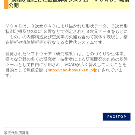
公開
ＶＣＡＤは、３次元ＣＡＤにより描かれた形状データ、３次元形
状測定機及びX線CT装置などで測定された３次元データをもとに
「もの」の内部構造及び空洞等の欠陥も含めて実体を表現し、構
造解析や流体解析等が行なえる次世代システムです。
開発されたソフトウェア（研究成果）は、ものづくりや生体等、
様々な分野の多くの研究者・技術者による研究開発のための基盤
ツールとして自由に活用され、VCADが広く普及していくことを
目的として無償公開（
http://vcad-hpsv.riken.jp/jp
）されていま
す。
PAGETOP
販売代理店募集