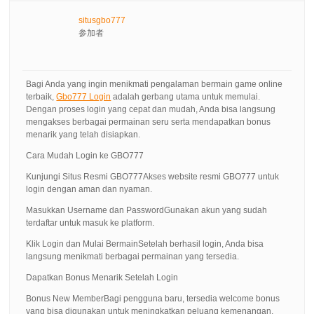
situsgbo777
参加者
Bagi Anda yang ingin menikmati pengalaman bermain game online
terbaik,
Gbo777 Login
adalah gerbang utama untuk memulai.
Dengan proses login yang cepat dan mudah, Anda bisa langsung
mengakses berbagai permainan seru serta mendapatkan bonus
menarik yang telah disiapkan.
Cara Mudah Login ke GBO777
Kunjungi Situs Resmi GBO777Akses website resmi GBO777 untuk
login dengan aman dan nyaman.
Masukkan Username dan PasswordGunakan akun yang sudah
terdaftar untuk masuk ke platform.
Klik Login dan Mulai BermainSetelah berhasil login, Anda bisa
langsung menikmati berbagai permainan yang tersedia.
Dapatkan Bonus Menarik Setelah Login
Bonus New MemberBagi pengguna baru, tersedia welcome bonus
yang bisa digunakan untuk meningkatkan peluang kemenangan.