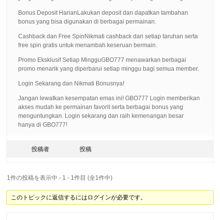
Bonus Deposit HarianLakukan deposit dan dapatkan tambahan
bonus yang bisa digunakan di berbagai permainan.
Cashback dan Free SpinNikmati cashback dari setiap taruhan serta
free spin gratis untuk menambah keseruan bermain.
Promo Eksklusif Setiap MingguGBO777 menawarkan berbagai
promo menarik yang diperbarui setiap minggu bagi semua member.
Login Sekarang dan Nikmati Bonusnya!
Jangan lewatkan kesempatan emas ini! GBO777 Login memberikan
akses mudah ke permainan favorit serta berbagai bonus yang
menguntungkan. Login sekarang dan raih kemenangan besar
hanya di GBO777!
投稿者
投稿
1件の投稿を表示中 - 1 - 1件目 (全1件中)
このトピックに返信するにはログインが必要です。