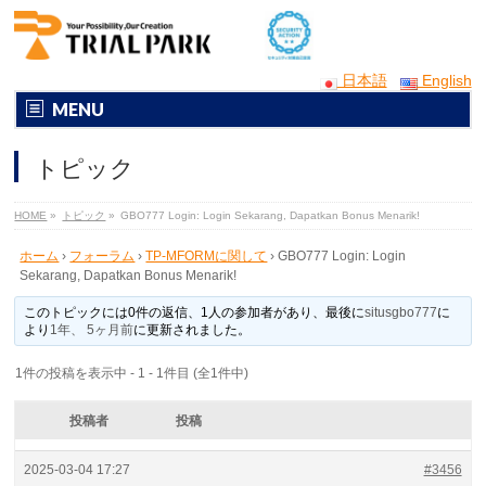
日本語
English
MENU
トピック
HOME
»
トピック
»
GBO777 Login: Login Sekarang, Dapatkan Bonus Menarik!
ホーム
›
フォーラム
›
TP-MFORMに関して
›
GBO777 Login: Login
Sekarang, Dapatkan Bonus Menarik!
このトピックには0件の返信、1人の参加者があり、最後に
situsgbo777
に
より
1年、 5ヶ月前
に更新されました。
1件の投稿を表示中 - 1 - 1件目 (全1件中)
投稿者
投稿
2025-03-04 17:27
#3456