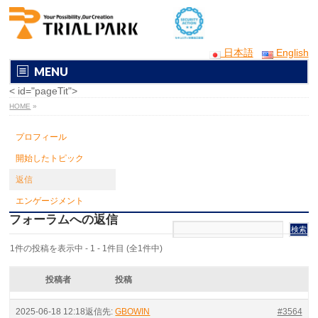
日本語
English
MENU
< id="pageTit">
HOME
»
プロフィール
開始したトピック
返信
エンゲージメント
フォーラムへの返信
1件の投稿を表示中 - 1 - 1件目 (全1件中)
投稿者
投稿
2025-06-18 12:18
返信先:
GBOWIN
#3564