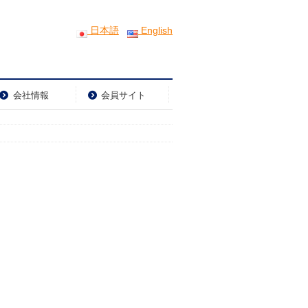
日本語
English
会社情報
会員サイト