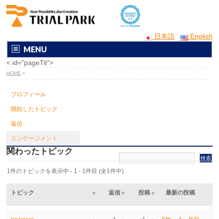
日本語
English
MENU
< id="pageTit">
HOME
»
プロフィール
開始したトピック
返信
エンゲージメント
関わったトピック
1件のトピックを表示中 - 1 - 1件目 (全1件中)
トピック
返信
投稿
最新の投稿