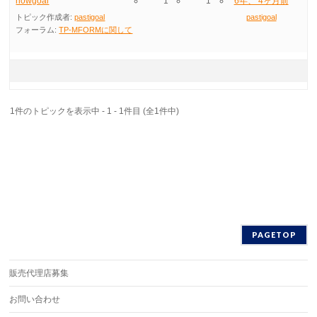
nowgoal
1
1
6年、 4ヶ月前
トピック作成者:
pastigoal
pastigoal
フォーラム:
TP-MFORMに関して
1件のトピックを表示中 - 1 - 1件目 (全1件中)
PAGETOP
販売代理店募集
お問い合わせ