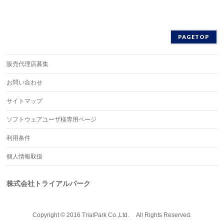
PAGETOP
販売代理店募集
お問い合わせ
サイトマップ
ソフトウェアユーザ様専用ページ
利用条件
個人情報取扱
株式会社トライアルパーク
Copyright © 2016 TrialPark Co.,Ltd. All Rights Reserved.