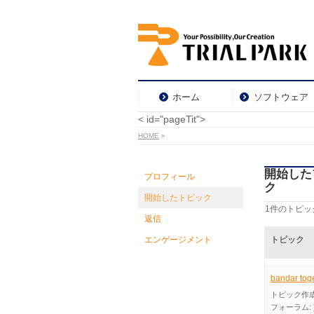
ホーム
ソフトウェア
< id="pageTit">
HOME
»
開始した
プロフィール
ク
開始したトピック
1件のトピックを
返信
エンゲージメント
トピック
bandar toge
トピック作
フォーラム: