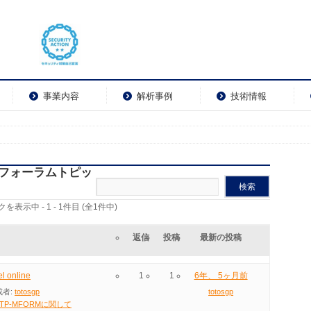
事業内容
解析事例
技術情報
フォーラムトピッ
表示中 - 1 - 1件目 (全1件中)
返信
投稿
最新の投稿
l online
1
1
6年、 5ヶ月前
成者:
totosgp
totosgp
TP-MFORMに関して